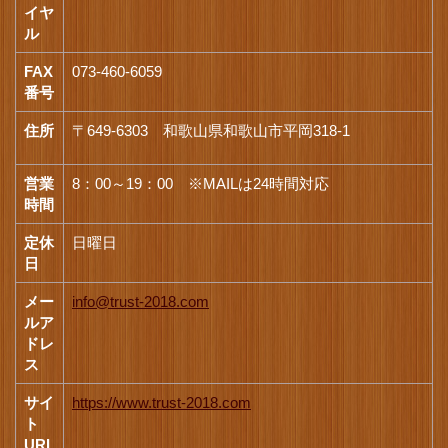
イヤ
ル
FAX
073-460-6059
番号
住所
〒649-6303 和歌山県和歌山市平岡318-1
営業
8：00～19：00 ※MAILは24時間対応
時間
定休
日曜日
日
メー
info@trust-2018.com
ルア
ドレ
ス
サイ
https://www.trust-2018.com
ト
URL