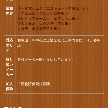
業務
オール電化工事（エコキュート交換など）≫
内容
ガス給湯器・ガスコンロ交換≫
水回りリフォーム≫
エアコン工事≫
塗装工事≫
エクステリア工事≫
太陽光・蓄電池設置工事≫
対応
和歌山市を中心に近畿全域（工事内容により、要相
エリ
談）
ア
取り
各種メーカー取り扱いしています。
扱い
メー
カー
加入
生産物賠償責任保険
保険