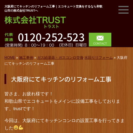
大阪府にてキッチンのリフォーム工事｜エコキュート交換をするなら和歌
山市の株式会社TRUSTへ
HOME
»
施工事例
»
ガス給湯器・ガスコンロ交換
,
水回りリフォーム
»
大阪府
にてキッチンのリフォーム工事
大阪府にてキッチンのリフォーム工事
皆さま、お疲れ様です！
和歌山県でエコキュートをメインに設備工事をしておりま
す、trustです！
今回は、大阪府にてキッチンコンロの設置工事を行ってきま
した